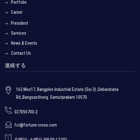
Portfolio
Career
President
Services
News & Events
Contact Us
連絡する
162 Moo17, Bangplee Industrial Estate.(Soi 3) ,Debaratana
Rd.,Bangsaothong. Samutprakarn.10570
027056700-2
fct@fortune-cross.com
月曜日- 土曜日 {08:00-17:00} :