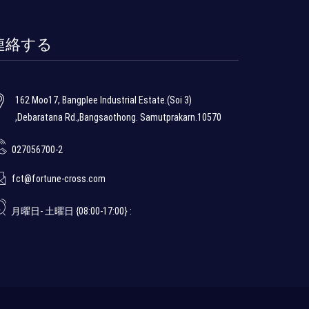
連絡する
162 Moo17, Bangplee Industrial Estate.(Soi 3)
,Debaratana Rd.,Bangsaothong. Samutprakarn.10570
027056700-2
fct@fortune-cross.com
月曜日- 土曜日 {08:00-17:00} :