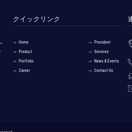
クイックリンク
Home
President
ニー
を
Product
Services
Portfolio
News & Events
Career
Contact Us