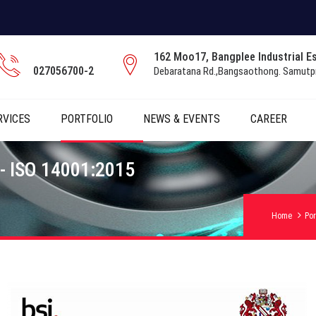
162 Moo17, Bangplee Industrial Es
027056700-2
Debaratana Rd.,Bangsaothong. Samutp
RVICES
PORTFOLIO
NEWS & EVENTS
CAREER
14001:2015
Home
Por