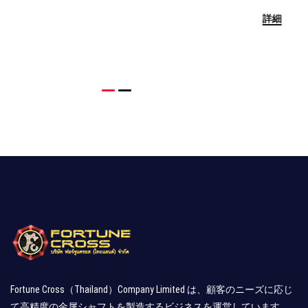
詳細
Fortune Cross（Thailand）Company Limited は、顧客のニーズに応じ
て高精度の金属シャフトを製造するビジネスを運営しています。