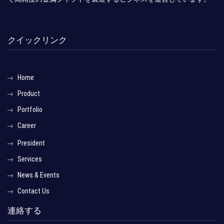
クイックリンク
Home
Product
Portfolio
Career
President
Services
News & Events
Contact Us
連絡する