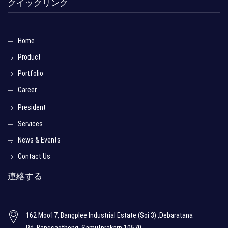
クイックリンク
Home
Product
Portfolio
Career
President
Services
News & Events
Contact Us
連絡する
162 Moo17, Bangplee Industrial Estate.(Soi 3) ,Debaratana