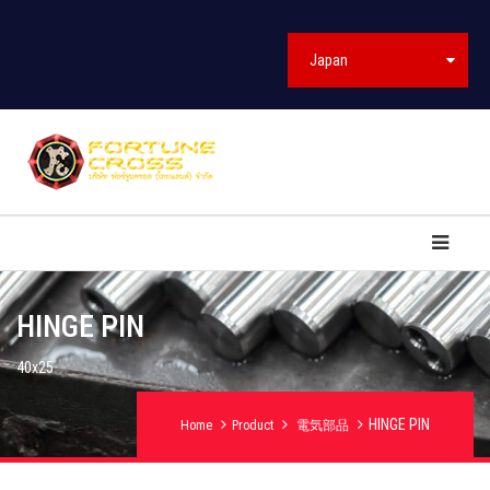
Japan
HINGE PIN
40x25
HINGE PIN
Home
Product
電気部品