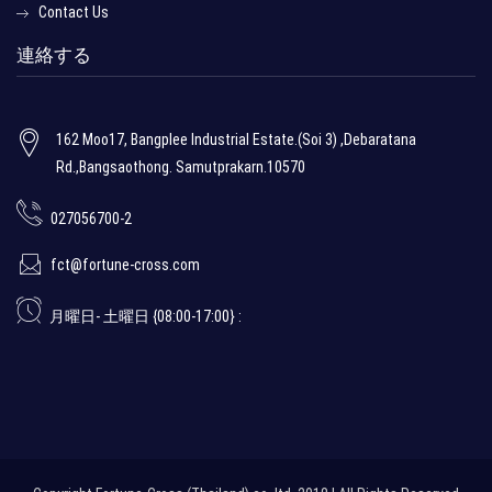
Contact Us
連絡する
162 Moo17, Bangplee Industrial Estate.(Soi 3) ,Debaratana
Rd.,Bangsaothong. Samutprakarn.10570
027056700-2
fct@fortune-cross.com
月曜日- 土曜日 {08:00-17:00} :