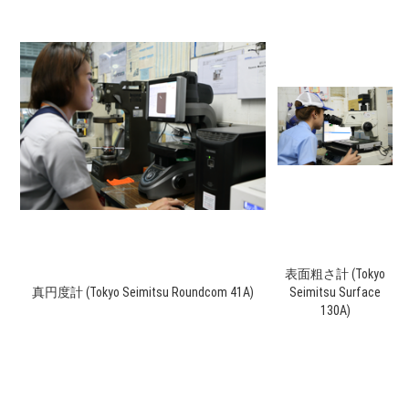
表面粗さ計 (Tokyo
真円度計 (Tokyo Seimitsu Roundcom 41A)
Seimitsu Surface
130A)