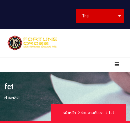
Thai
fct
ฝ่ายผลิต
fct
หน้าหลัก
ร่วมงานกับเรา