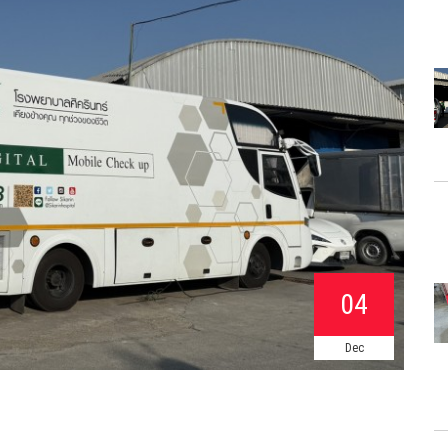
04
Dec