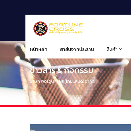
สินค้า
หน้าหลัก
สาส์นจากประธาน
ข่าวสาร & กิจกรรม
บริษัท ฟอร์จูนครอส (ไทยแลนด์) จำกัด