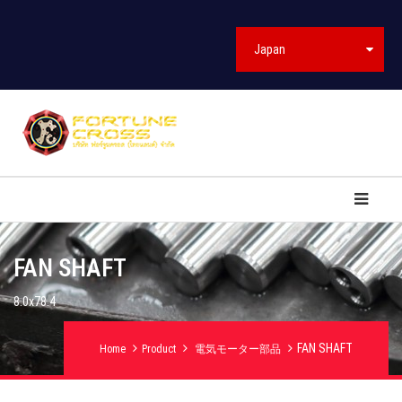
Japan
FAN SHAFT
8.0x78.4
FAN SHAFT
Home
Product
電気モーター部品